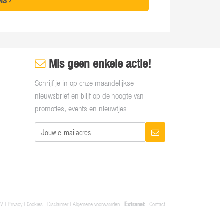
ONS
Mis geen enkele actie!
Schrijf je in op onze maandelijkse
nieuwsbrief en blijf op de hoogte van
promoties, events en nieuwtjes
NV |
Privacy
|
Cookies
|
Disclaimer
|
Algemene voorwaarden
|
Extranet
|
Contact