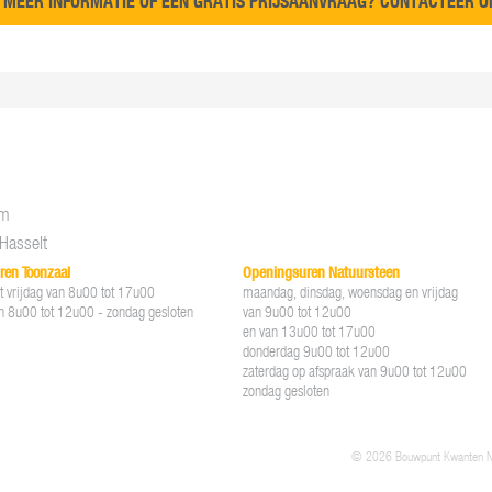
MEER INFORMATIE OF EEN GRATIS PRIJSAANVRAAG? CONTACTEER 
om
Hasselt
ren Toonzaal
Openingsuren Natuursteen
 vrijdag van 8u00 tot 17u00
maandag, dinsdag, woensdag en vrijdag
n 8u00 tot 12u00 - zondag gesloten
van 9u00 tot 12u00
en van 13u00 tot 17u00
donderdag 9u00 tot 12u00
zaterdag op afspraak van 9u00 tot 12u00
zondag gesloten
© 2026 Bouwpunt Kwanten 