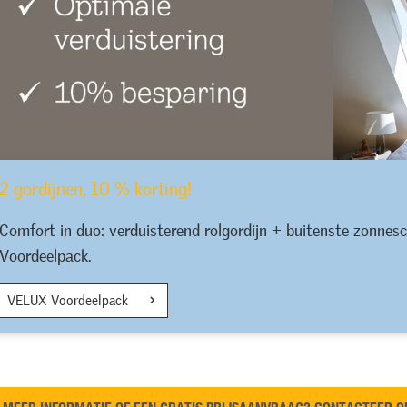
2 gordijnen, 10 % korting!
Comfort in duo: verduisterend rolgordijn + buitenste zonnes
Voordeelpack.
VELUX Voordeelpack