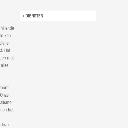
› DIENSTEN
hillende
en kan
ie je
t. Het
t en met
alles
wpunt
 Onze
ialisme
n en het
 deze