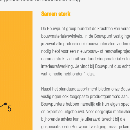
Samen sterk
De Bouwpunt groep bundelt de krachten van versc
bouwmaterialenwinkels. In de Bouwpunt vestiging
je zowat alle professionele bouwmaterialen vinden d
nodig hebt voor een nieuwbouw- of renovatieprojec
gamma strekt zich uit van funderingsmaterialen to
interieurafwerking. Je vindt bij Bouwpunt dus echt 
wat je nodig hebt onder 1 dak.
Naast het standaardassortiment bieden onze Bou
vestigingen ook toegepaste productgamma's aan.
Bouwpunters hebben namelijk elk hun eigen spec
en expertise uitgebouwd. Voor dergelijke materiale
bijhorende advies kan je uiteraard terecht bij die
gespecialiseerde Bouwpunt vestiging, maar je kan