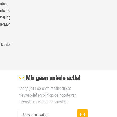
ndere
interne
telling
geraakt
rikanten
Mis geen enkele actie!
Schrijf je in op onze maandelijkse
nieuwsbrief en blijf op de hoogte van
promoties, events en nieuwtjes