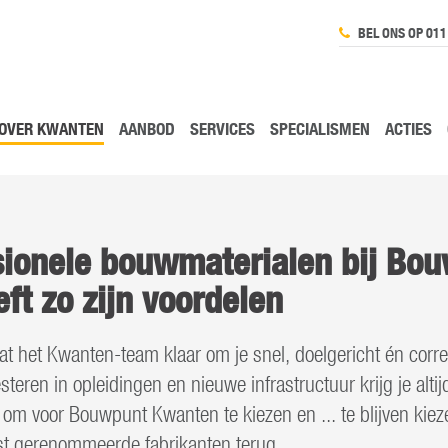
BEL ONS OP 011
OVER KWANTEN
AANBOD
SERVICES
SPECIALISMEN
ACTIES
sionele bouwmaterialen bij Bo
ft zo zijn voordelen
aat het Kwanten-team klaar om je snel, doelgericht én corre
steren in opleidingen en nieuwe infrastructuur krijg je altij
 om voor Bouwpunt Kwanten te kiezen en ... te blijven kie
st gerenommeerde fabrikanten terug.