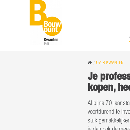
OVER KWANTEN
Je profes
kopen, hee
Al bijna 70 jaar st
voortdurend te inve
stuk gemakkelijker
je dan ook de mee