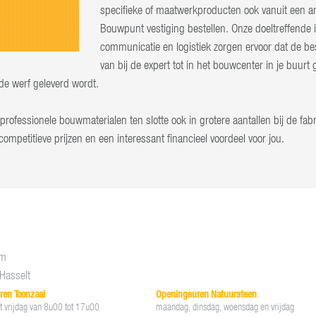
specifieke of maatwerkproducten ook vanuit een a
Bouwpunt vestiging bestellen. Onze doeltreffende 
communicatie en logistiek zorgen ervoor dat de bes
van bij de expert tot in het bouwcenter in je buurt 
 de werf geleverd wordt.
rofessionele bouwmaterialen ten slotte ook in grotere aantallen bij de fab
 competitieve prijzen en een interessant financieel voordeel voor jou.
om
Hasselt
ren Toonzaal
Openingsuren Natuursteen
 vrijdag van 8u00 tot 17u00
maandag, dinsdag, woensdag en vrijdag