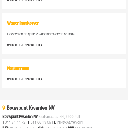
Wapeningskorven
Gevlochten en gelaste wapeningskorven op maat !
ONTDEK DEZE SPECIALITEIT
Natuursteen
ONTDEK DEZE SPECIALITEIT
Bouwpunt Kwanten NV
Bouwpunt Kwanten NV
Stuifzandstraat 44, 3900 Pelt
T
011 64 44 72
|
F
011 66 13 09 |
E
info@kwanten.com
BE0418 261 426 |
0418 261 426 |
RPR Hasselt