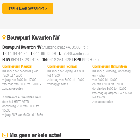
TERUG NAAR OVERZICHT
Bouwpunt Kwanten NV
Bouwpunt Kwanten NV
Stuifzandstraat 44, 3900 Pelt
T
011 64 44 72
|
F
011 66 13 09 |
E
info@kwanten.com
BTW
BE0418 261 426 |
ON
0418 261 426 |
RPR
RPR Hasselt
Openingsuren Magazijn
Openingsuren Toonzaal
Openingsuren Natuursteen
maandag tot donderdag van
maandag tot vrijdag van 8u00
maandag, dinsdag, woensdag
7u00 tot 18u00
tot 17u00
en vrijdag
vrijdag van 7u00 tot 17u00
zaterdag van 8u00 tot 12u00 -
van 9u00 tot 12u00
zaterdag van 8u00 tot 12u00 -
zondag gesloten
en van 13u00 tot 17u00
zondag gesloten
donderdag 9u00 tot 12u00
zaterdag op afspraak van 9u00
AANGEPASTE OPENINGSUREN
tot 12u00
door het HEET WEER
zondag gesloten
donderdag 25/6 van 6u00 tot
15u30
vrijdag 26/6 van 6u00 tot 15u30
Mis geen enkele actie!