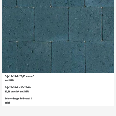
Prijs 15x15x6: 20,03 euro/m²
incl. BTW
Prijs 20x20x6 - 30x20x6=
22,28 euro/m² incl. BTW
Geleverd regio Pelt vanaf 1
palet