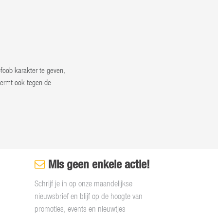
foob karakter te geven,
hermt ook tegen de
Mis geen enkele actie!
Schrijf je in op onze maandelijkse
nieuwsbrief en blijf op de hoogte van
promoties, events en nieuwtjes