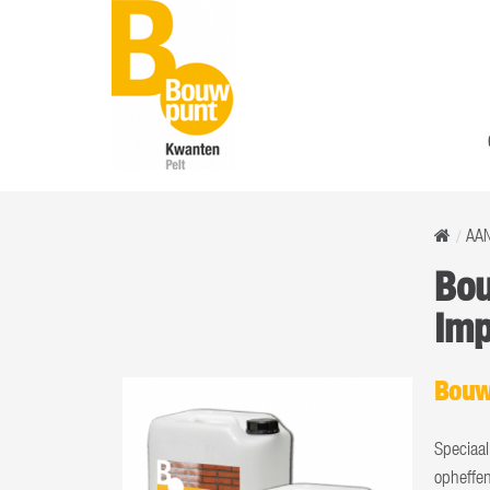
AA
Bou
Imp
Bouw
Speciaal
opheffen