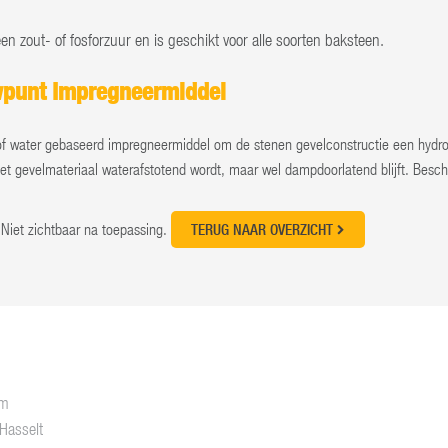
en zout- of fosforzuur en is geschikt voor alle soorten baksteen.
punt Impregneermiddel
of water gebaseerd impregneermiddel om de stenen gevelconstructie een hydro
het gevelmateriaal waterafstotend wordt, maar wel dampdoorlatend blijft. Besc
 Niet zichtbaar na toepassing.
TERUG NAAR OVERZICHT
om
Hasselt