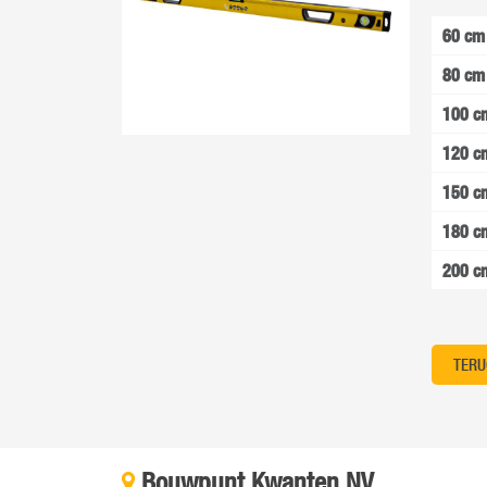
60 cm
80 cm
100 c
120 c
150 c
180 c
200 c
TERU
Bouwpunt Kwanten NV