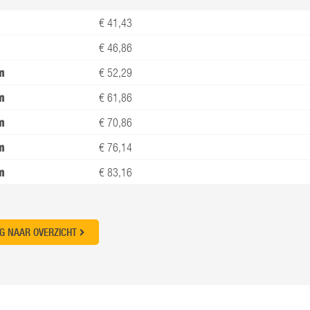
€ 41,43
€ 46,86
m
€ 52,29
m
€ 61,86
m
€ 70,86
m
€ 76,14
m
€ 83,16
G NAAR OVERZICHT