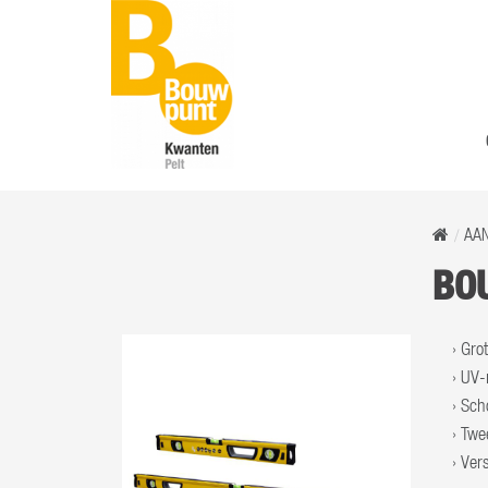
AA
BOU
Grot
UV-r
Sch
Twe
Ver