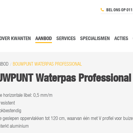
BEL ONS OP 011
OVER KWANTEN
AANBOD
SERVICES
SPECIALISMEN
ACTIES
NBOD
BOUWPUNT WATERPAS PROFESSIONAL
WPUNT Waterpas Professional
e horizontale libel: 0,5 mm/m
esistent
okbestendig
e geslepen oppervlakken tot 120 cm, waarvan één met V profiel voor buiz
sterkt aluminium