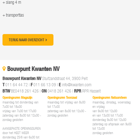
+ slang 4 m
+ transporttas
TERUG NAAR OVERZICHT
Bouwpunt Kwanten NV
Bouwpunt Kwanten NV
Stuifzandstraat 44, 3900 Pelt
T
011 64 44 72
|
F
011 66 13 09 |
E
info@kwanten.com
BTW
BE0418 261 426 |
ON
0418 261 426 |
RPR
RPR Hasselt
Openingsuren Magazijn
Openingsuren Toonzaal
Openingsuren Natuursteen
maandag tot donderdag van
maandag tot vrijdag van 8u00
maandag, dinsdag, woensdag
7u00 tot 18u00
tot 17u00
en vrijdag
vrijdag van 7u00 tot 17u00
zaterdag van 8u00 tot 12u00 -
van 9u00 tot 12u00
zaterdag van 8u00 tot 12u00 -
zondag gesloten
en van 13u00 tot 17u00
zondag gesloten
donderdag 9u00 tot 12u00
zaterdag op afspraak van 9u00
AANGEPASTE OPENINGSUREN
tot 12u00
door het HEET WEER
zondag gesloten
donderdag 25/6 van 6u00 tot