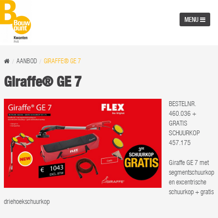
MENU
AANBOD
GIRAFFE® GE 7
Giraffe® GE 7
BESTELNR.
460.036 +
GRATIS
SCHUURKOP
457.175
Giraffe GE 7 met
segmentschuurkop
en excentrische
schuurkop + gratis
driehoekschuurkop