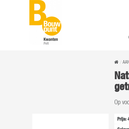
AA
Nat
ge
Op voo
Prijs: