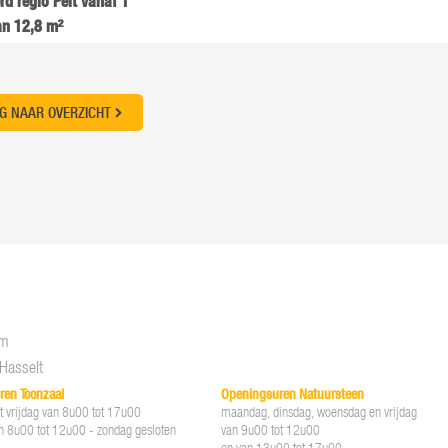
rd regio Pelt vanaf 1
an 12,8 m²
G NAAR OVERZICHT
om
Hasselt
ren Toonzaal
Openingsuren Natuursteen
 vrijdag van 8u00 tot 17u00
maandag, dinsdag, woensdag en vrijdag
n 8u00 tot 12u00 - zondag gesloten
van 9u00 tot 12u00
en van 13u00 tot 17u00