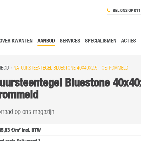
BEL ONS OP 011
OVER KWANTEN
AANBOD
SERVICES
SPECIALISMEN
ACTIES
NBOD
NATUURSTEENTEGEL BLUESTONE 40X40X2,5 - GETROMMELD
uursteentegel Bluestone 40x40
trommeld
rraad op ons magazijn
 45,93 €/m² incl. BTW