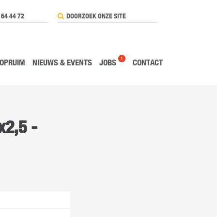
 64 44 72
1
OPRUIM
NIEUWS & EVENTS
JOBS
CONTACT
x2,5 -