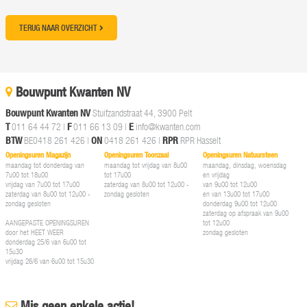
TERUG NAAR OVERZICHT
Bouwpunt Kwanten NV
Bouwpunt Kwanten NV
Stuifzandstraat 44, 3900 Pelt
T
011 64 44 72
|
F
011 66 13 09 |
E
info@kwanten.com
BTW
BE0418 261 426 |
ON
0418 261 426 |
RPR
RPR Hasselt
Openingsuren Magazijn
Openingsuren Toonzaal
Openingsuren Natuursteen
maandag tot donderdag van
maandag tot vrijdag van 8u00
maandag, dinsdag, woensdag
7u00 tot 18u00
tot 17u00
en vrijdag
vrijdag van 7u00 tot 17u00
zaterdag van 8u00 tot 12u00 -
van 9u00 tot 12u00
zaterdag van 8u00 tot 12u00 -
zondag gesloten
en van 13u00 tot 17u00
zondag gesloten
donderdag 9u00 tot 12u00
zaterdag op afspraak van 9u00
AANGEPASTE OPENINGSUREN
tot 12u00
door het HEET WEER
zondag gesloten
donderdag 25/6 van 6u00 tot
15u30
vrijdag 26/6 van 6u00 tot 15u30
Mis geen enkele actie!