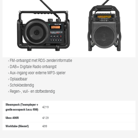
FM-ontvangst met RDS-zenderinformatie
DAB+ Digitale Radio ontvangst
Aux-ingang voor externe MP3-speler
Oplaadbaar
Schokbestendig
Regen-, vuil- en stofbestendig
Steampack (Teamplayer +
€219
gratis accupack t.w.v. €69)
Ubox 400R
€129
Worktube (Nieuw!)
€99