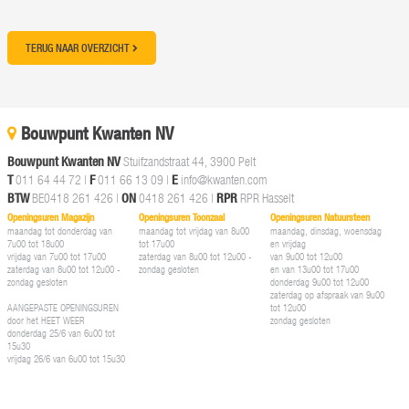
TERUG NAAR OVERZICHT
Bouwpunt Kwanten NV
Bouwpunt Kwanten NV
Stuifzandstraat 44, 3900 Pelt
T
011 64 44 72
|
F
011 66 13 09 |
E
info@kwanten.com
BTW
BE0418 261 426 |
ON
0418 261 426 |
RPR
RPR Hasselt
Openingsuren Magazijn
Openingsuren Toonzaal
Openingsuren Natuursteen
maandag tot donderdag van
maandag tot vrijdag van 8u00
maandag, dinsdag, woensdag
7u00 tot 18u00
tot 17u00
en vrijdag
vrijdag van 7u00 tot 17u00
zaterdag van 8u00 tot 12u00 -
van 9u00 tot 12u00
zaterdag van 8u00 tot 12u00 -
zondag gesloten
en van 13u00 tot 17u00
zondag gesloten
donderdag 9u00 tot 12u00
zaterdag op afspraak van 9u00
AANGEPASTE OPENINGSUREN
tot 12u00
door het HEET WEER
zondag gesloten
donderdag 25/6 van 6u00 tot
15u30
vrijdag 26/6 van 6u00 tot 15u30