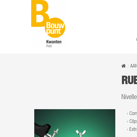
AA
RUB
Nivell
Com
Clip
Ext