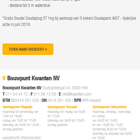
Bestand tot 3 m waterdruk
*Gratis Soudal Soudaplug ST 1kg bij aankoop van 3 kokers Soudapack WST - tijdelijke
actie in juni 2018.
TERUG NAAR OVERZICHT
Bouwpunt Kwanten NV
Bouwpunt Kwanten NV
Stuifzandstraat 44, 3900 Pelt
T
011 64 44 72
|
F
011 66 13 09 |
E
info@kwanten.com
BTW
BE0418 261 426 |
ON
0418 261 426 |
RPR
RPR Hasselt
Openingsuren Magazijn
Openingsuren Toonzaal
Openingsuren Natuursteen
maandag tot donderdag van
maandag tot vrijdag van 8u00
maandag, dinsdag, woensdag
7u00 tot 18u00
tot 17u00
en vrijdag
vrijdag van 7u00 tot 17u00
zaterdag van 8u00 tot 12u00 -
van 9u00 tot 12u00
zaterdag van 8u00 tot 12u00 -
zondag gesloten
en van 13u00 tot 17u00
zondag gesloten
donderdag 9u00 tot 12u00
zaterdag op afspraak van 9u00
AANGEPASTE OPENINGSUREN
tot 12u00