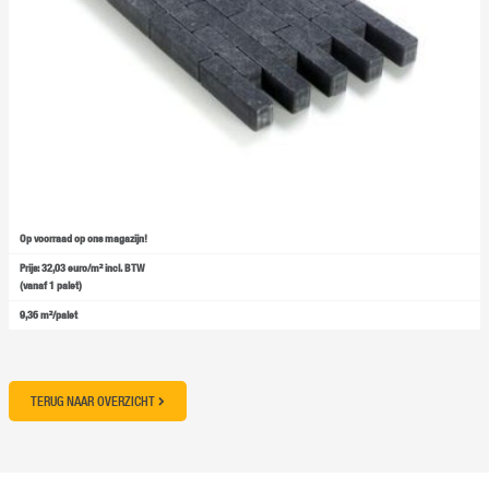
Op voorraad op ons magazijn!
Prijs: 32,03 euro/m² incl. BTW
(vanaf 1 palet)
9,36 m²/palet
TERUG NAAR OVERZICHT