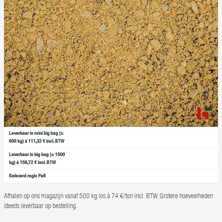
Leverbaar in mini big bag (±
600 kg) à 111,32 € incl. BTW
Leverbaar in big bag (± 1500
kg) à 159,72 € incl. BTW
Geleverd regio Pelt
Afhalen op ons magazijn vanaf 500 kg los à 74 €/ton incl. BTW. Grotere hoeveelheden
steeds leverbaar op bestelling.