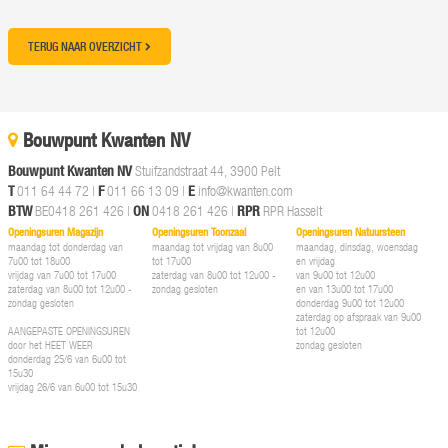
TERUG NAAR OVERZICHT
Bouwpunt Kwanten NV
Bouwpunt Kwanten NV
Stuifzandstraat 44, 3900 Pelt
T
011 64 44 72
|
F
011 66 13 09 |
E
info@kwanten.com
BTW
BE0418 261 426 |
ON
0418 261 426 |
RPR
RPR Hasselt
Openingsuren Magazijn
Openingsuren Toonzaal
Openingsuren Natuursteen
maandag tot donderdag van
maandag tot vrijdag van 8u00
maandag, dinsdag, woensdag
7u00 tot 18u00
tot 17u00
en vrijdag
vrijdag van 7u00 tot 17u00
zaterdag van 8u00 tot 12u00 -
van 9u00 tot 12u00
zaterdag van 8u00 tot 12u00 -
zondag gesloten
en van 13u00 tot 17u00
zondag gesloten
donderdag 9u00 tot 12u00
zaterdag op afspraak van 9u00
AANGEPASTE OPENINGSUREN
tot 12u00
door het HEET WEER
zondag gesloten
donderdag 25/6 van 6u00 tot
15u30
vrijdag 26/6 van 6u00 tot 15u30