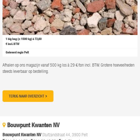
1 big bag (± 1500 kg) à 72,60
€ incl. BTW
Geleverd regio Pelt
Afhalen op ons magazijn vanaf 500 kg los à 29 €/ton incl. BTW. Grotere hoeveelheden
steeds leverbaar op bestelling.
TERUG NAAR OVERZICHT
Bouwpunt Kwanten NV
Bouwpunt Kwanten NV
Stuifzandstraat 44, 3900 Pelt