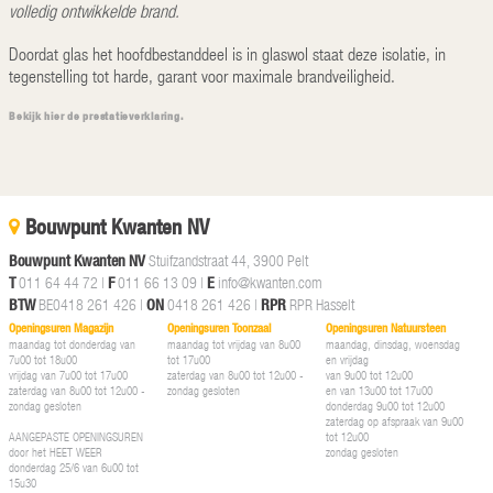
volledig ontwikkelde brand.
Doordat glas het hoofdbestanddeel is in glaswol staat deze isolatie, in
tegenstelling tot harde, garant voor maximale brandveiligheid.
Bekijk hier de prestatieverklaring.
Bouwpunt Kwanten NV
Bouwpunt Kwanten NV
Stuifzandstraat 44, 3900 Pelt
T
011 64 44 72
|
F
011 66 13 09 |
E
info@kwanten.com
BTW
BE0418 261 426 |
ON
0418 261 426 |
RPR
RPR Hasselt
Openingsuren Magazijn
Openingsuren Toonzaal
Openingsuren Natuursteen
maandag tot donderdag van
maandag tot vrijdag van 8u00
maandag, dinsdag, woensdag
7u00 tot 18u00
tot 17u00
en vrijdag
vrijdag van 7u00 tot 17u00
zaterdag van 8u00 tot 12u00 -
van 9u00 tot 12u00
zaterdag van 8u00 tot 12u00 -
zondag gesloten
en van 13u00 tot 17u00
zondag gesloten
donderdag 9u00 tot 12u00
zaterdag op afspraak van 9u00
AANGEPASTE OPENINGSUREN
tot 12u00
door het HEET WEER
zondag gesloten
donderdag 25/6 van 6u00 tot
15u30