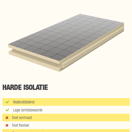
HARDE ISOLATIE
Waterafstotend
Lage lambdawaarde
Niet vormvast
Niet flexibel