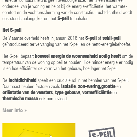
onderdeel van je woning en helpt bij de energie-efficiëntie, het warmte-
comfort en de vochtbescherming van de constructie. Luchtdichtheid wordt
S-peil
ook steeds belangrijker om het
te behalen.
Het S-peil
S-peil
schil-peil
De Vlaamse overheid heeft in januari 2018 het
of
geïntroduceerd ter vervanging van het K-peil en de netto-energiebehoefte.
hoeveel energie de wooneenheid nodig heeft
Het S-peil bepaalt
om de
temperatuur van de woning op peil te houden. Hoe minder energie er nodig
is en hoe efficiënter de vorm van het gebouw, hoe lager het S-peil.
luchtdichtheid
De
speelt een cruciale rol in het behalen van het S-peil.
isolatie
zon-
wering,
grootte
Daarnaast hebben factoren zoals
,
en
oriëntatie van de vensters
type gebouw
vormefficiëntie
,
,
en
thermische massa
ook een invloed.
Meer info »