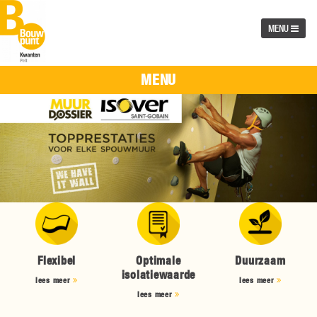
MENU
MENU
Flexibel
Optimale
Duurzaam
isolatiewaarde
lees meer
lees meer
lees meer