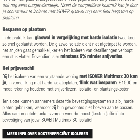
ook nog eens budgetvriendelijk. Naast de competitieve kost/m2 kan je door
je spouwmuur te isoleren met ISOVER glaswol nog eens flink besparen op
plaatsing.
Besparen op plaatsen
glaswol in vergelijking met harde isolatie
In de praktijk kan
twee keer
zo snel geplaatst worden. De glaswolisolatie dient niet afgetapet te worden,
het snijden gaat gemakkelijker en het isoleren van detailleringen verloopt
minstens 5% minder snijverlies
een stuk vlotter. Bovendien is er
.
Het prijsverschil
met ISOVER Multimax 30 kan
Bij het isoleren van een vrijstaande woning
je
flink wat besparen
, in vergelijking met harde isolatieplaten,
. €1500 en
meer, rekening houdend met snijverliezen, isolatie- en plaatsingskosten.
Ten slotte kunnen aannemers dezelfde bevestigingssystemen als bij harde
platen gebruiken, waardoor zij hun gewoontes niet hoeven aan te passen.
Alles samen geteld: ankers zorgen voor de meest (kosten-)efficiënte
bevestiging van jouw ISOVER Multimax 30 isolatie!
MEER INFO OVER KOSTENEFFICIËNT ISOLEREN