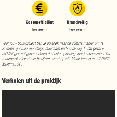
Kostenefficiënt
Brandveilig
lees meer
lees meer
Voor jouw bouwproject ben je op zoek naar de slimste manier om te
isoleren: gebruiksvriendelijk, duurzaam en brandveilig. In dat geval is
ISOVER glaswol gegarandeerd de beste oplossing voor je spouwmuur. Dit
muurdossier levert alle bewijzen, zwart op wit. Maak kennis met ISOVER
Multimax 30.
Verhalen uit de praktijk