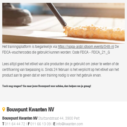
Het trainingsplatform is toegankelijk via
https://isopa-aisbl.idloom.events/048-nl
De
FEICA-vouchercodes die gebruikt kunnen worden: Code FEICA - FEICA_21_G
Lees altijd goed het etiket van alle producten die je gebruikt om zeker te weten of de
certificering van toepassing is. Sinds 24 februari is het verplicht op het etiket van het
product aan te geven dat er een training nodig is voor het gebruik ervan.
Toch nog vragen? Ga naar jouw Bouwpunt voor advies, dan helpen we je graag!
Bouwpunt Kwanten NV
Bouwpunt Kwanten NV
Stuifzandstraat 44, 3900 Pelt
T
011 64 44 72
|
F
011 66 13 09 |
E
info@kwanten.com