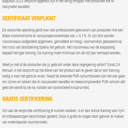
augustus 2023 verplicht opgeleid zijn in het veilig omgaan met producten die di-
isocynaten bevatten.
CERTIFICAAT VERPLICHT
De verplichte opleiding geldt voor alle professionele gebruikers van producten met een
totale monomerische di-iscocynaatconcentratie van > 0,1%. Er zijn drie soorten
risiconiveaus vastgesteld (algemeen, gemiddeld en hoog); voornamelijk gebaseerd op
het risico van blootstelling tijdens het gebruik. Het risiconiveau van de toepassing
bepaalt het type training. De training moet minimaal om de vijf jaar herhaald worden.
Weet je niet of de producten die jij gebruikt onder deze regelgeving vallen? Sinds 24
februari is het verplicht op het etiket van het product aan te geven dat er een training
nodig is voor het gebruik ervan. Naast de bekende PUR-schuimbussen kan het ook gaan
om lijmen en lakken die di-isocyanaten bevatten en tweecomponenten PUR-schuim dat
gebruikt wordt bij de na-isolatie van bijvoorbeeld kruipruimtes.
GRATIS CERTIFICERING
Om aan de verplichte certificering te kunnen voldoen, is er een online training voor lijm-
en kittoepassingen beschikbaar gesteld. Deze is gratis te volgen door gebruik te maken
van onderstaande vouchercodes.