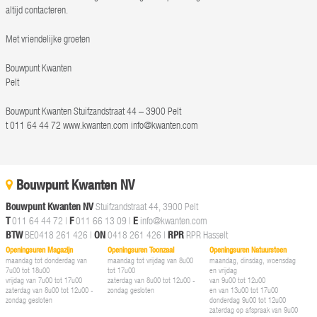
altijd contacteren.
Met vriendelijke groeten
Bouwpunt Kwanten
Pelt
Bouwpunt Kwanten Stuifzandstraat 44 – 3900 Pelt
t 011 64 44 72 www.kwanten.com info@kwanten.com
Bouwpunt Kwanten NV
Bouwpunt Kwanten NV
Stuifzandstraat 44, 3900 Pelt
T
011 64 44 72
|
F
011 66 13 09 |
E
info@kwanten.com
BTW
BE0418 261 426 |
ON
0418 261 426 |
RPR
RPR Hasselt
Openingsuren Magazijn
Openingsuren Toonzaal
Openingsuren Natuursteen
maandag tot donderdag van
maandag tot vrijdag van 8u00
maandag, dinsdag, woensdag
7u00 tot 18u00
tot 17u00
en vrijdag
vrijdag van 7u00 tot 17u00
zaterdag van 8u00 tot 12u00 -
van 9u00 tot 12u00
zaterdag van 8u00 tot 12u00 -
zondag gesloten
en van 13u00 tot 17u00
zondag gesloten
donderdag 9u00 tot 12u00
zaterdag op afspraak van 9u00