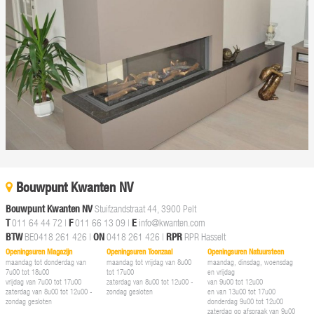
Bouwpunt Kwanten NV
Bouwpunt Kwanten NV
Stuifzandstraat 44, 3900 Pelt
T
011 64 44 72
|
F
011 66 13 09 |
E
info@kwanten.com
BTW
BE0418 261 426 |
ON
0418 261 426 |
RPR
RPR Hasselt
Openingsuren Magazijn
Openingsuren Toonzaal
Openingsuren Natuursteen
maandag tot donderdag van
maandag tot vrijdag van 8u00
maandag, dinsdag, woensdag
7u00 tot 18u00
tot 17u00
en vrijdag
vrijdag van 7u00 tot 17u00
zaterdag van 8u00 tot 12u00 -
van 9u00 tot 12u00
zaterdag van 8u00 tot 12u00 -
zondag gesloten
en van 13u00 tot 17u00
zondag gesloten
donderdag 9u00 tot 12u00
zaterdag op afspraak van 9u00