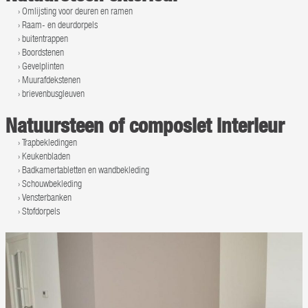
Omlijsting voor deuren en ramen
Raam- en deurdorpels
buitentrappen
Boordstenen
Gevelplinten
Muurafdekstenen
brievenbusgleuven
Natuursteen of composiet interieur
Trapbekledingen
Keukenbladen
Badkamertabletten en wandbekleding
Schouwbekleding
Vensterbanken
Stofdorpels